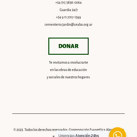
+54 (11) 5836-0064
Guardia 24/7
+54 9 11 7017-1399
cementerio.jardin@ceaba.org.ar
DONAR
Te invitamos a involucrarte
en las obras de educación
y sociales de nuestros hogares.
© 2023. Todos los derechos reservados. Congregación Evangélica Alemana en
Urgencias
Atención 24hs
Buenos Aires (CEABA).