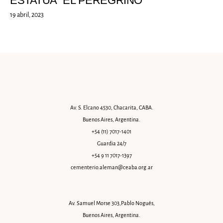
ESTATUA “EL PEREGRINO”
19 abril, 2023
Av. S. Elcano 4530, Chacarita, CABA.
Buenos Aires, Argentina.
+54 (11) 7017-1401
Guardia 24/7
+54 9 11 7017-1397
cementerio.aleman@ceaba.org.ar
Av. Samuel Morse 303,Pablo Nogués,
Buenos Aires, Argentina.