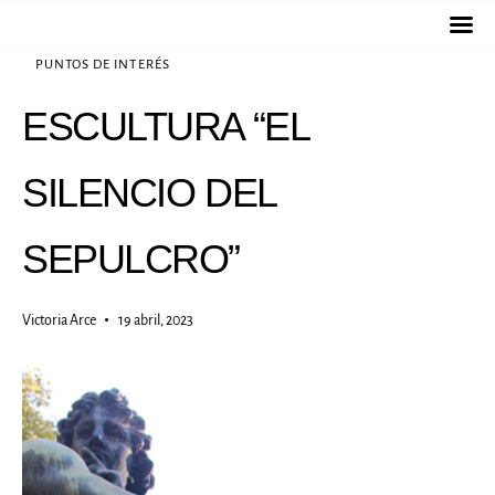
Nuestros
PUNTOS DE INTERÉS
Cementerios
ESCULTURA “EL
Servicios
SILENCIO DEL
Duelos
SEPULCRO”
Obras
Victoria Arce
19 abril, 2023
diacónicas
Institucional
Historias &