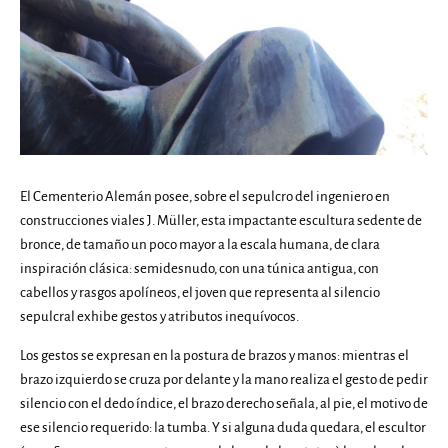
patrimonio
Visitas
Guiadas
Noticias
El Cementerio Alemán posee, sobre el sepulcro del ingeniero en
construcciones viales J. Müller, esta impactante escultura sedente de
Contacto
bronce, de tamaño un poco mayor a la escala humana, de clara
inspiración clásica: semidesnudo, con una túnica antigua, con
cabellos y rasgos apolíneos, el joven que representa al silencio
sepulcral exhibe gestos y atributos inequívocos.
Los gestos se expresan en la postura de brazos y manos: mientras el
brazo izquierdo se cruza por delante y la mano realiza el gesto de pedir
silencio con el dedo índice, el brazo derecho señala, al pie, el motivo de
ese silencio requerido: la tumba. Y si alguna duda quedara, el escultor