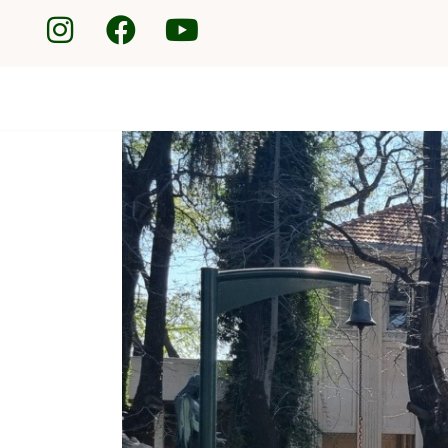
Nuestros
Cementerios
Servicios
Duelos
Obras
diacónicas
Institucional